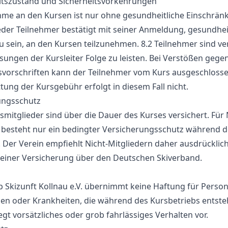
tszustand und Sicherheitsvorkehrungen
ahme an den Kursen ist nur ohne gesundheitliche Einschrä
eder Teilnehmer bestätigt mit seiner Anmeldung, gesundheit
u sein, an den Kursen teilzunehmen. 8.2 Teilnehmer sind ver
ungen der Kursleiter Folge zu leisten. Bei Verstößen gege
tsvorschriften kann der Teilnehmer vom Kurs ausgeschloss
ttung der Kursgebühr erfolgt in diesem Fall nicht.
ungsschutz
nsmitglieder sind über die Dauer des Kurses versichert. Für 
 besteht nur ein bedingter Versicherungsschutz während d
 Der Verein empfiehlt Nicht-Mitgliedern daher ausdrücklic
 einer Versicherung über den Deutschen Skiverband.
b Skizunft Kollnau e.V. übernimmt keine Haftung für Person
n oder Krankheiten, die während des Kursbetriebs entsteh
iegt vorsätzliches oder grob fahrlässiges Verhalten vor.