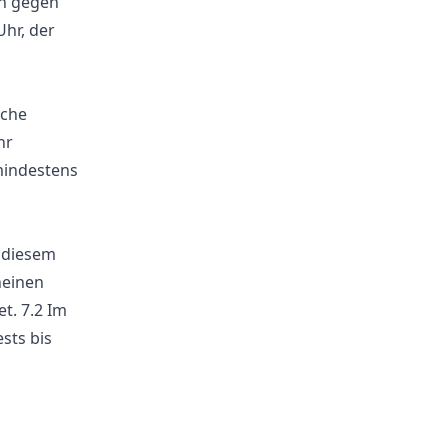
nn gegen
Uhr, der
sche
hr
mindestens
n diesem
heinen
t. 7.2 Im
sts bis