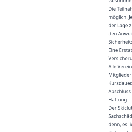
Gesundhei
Die Teiln
möglich. J
der Lage z
den Anweis
Sicherhei
Eine Ersta
Versicher
Alle Verei
Mitglieder
Kursdauer.
Abschluss
Haftung
Der Skiclu
Sachschäde
denn, es l