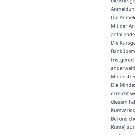
die Kursge
Anmeldun
Die Anmeld
Mit der An
anfallend
Die Kursge
Banküberw
fristgerec
anderweit
Mindestte
Die Mindes
erreicht w
diesem Fal
Kursverle
Bei unsic
Kurse) aut