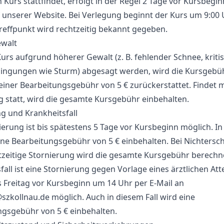
 Kurs stattfindet, erfolgt in der Regel 2 Tage vor Kursbegi
 unserer Website. Bei Verlegung beginnt der Kurs um 9:00 
Treffpunkt wird rechtzeitig bekannt gegeben.
walt
urs aufgrund höherer Gewalt (z. B. fehlender Schnee, kriti
ingungen wie Sturm) abgesagt werden, wird die Kursgebü
einer Bearbeitungsgebühr von 5 € zurückerstattet. Findet 
g statt, wird die gesamte Kursgebühr einbehalten.
g und Krankheitsfall
ierung ist bis spätestens 5 Tage vor Kursbeginn möglich. I
eine Bearbeitungsgebühr von 5 € einbehalten. Bei Nichtersc
zeitige Stornierung wird die gesamte Kursgebühr berechne
fall ist eine Stornierung gegen Vorlage eines ärztlichen Atte
 Freitag vor Kursbeginn um 14 Uhr per E-Mail an
szkollnau.de möglich. Auch in diesem Fall wird eine
ngsgebühr von 5 € einbehalten.