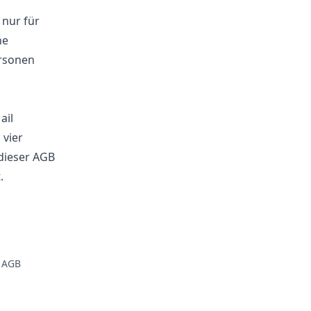
 nur für
ne
ersonen
ail
 vier
 dieser AGB
.
AGB