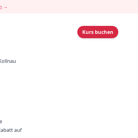
n
→
Kurs buchen
Kollnau
e
Rabatt auf