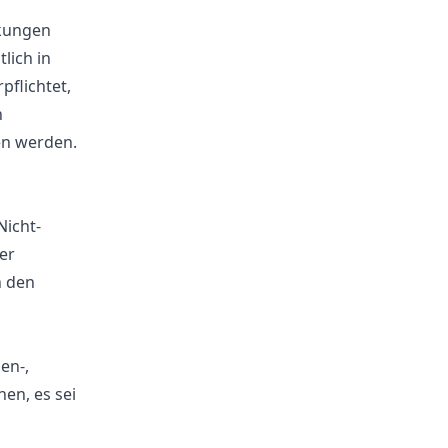
nkungen
lich in
pflichtet,
n
en werden.
Nicht-
er
h den
en-,
en, es sei