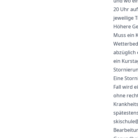
und wo ein
20 Uhr auf
jeweilige 
Höhere Ge
Muss ein K
Wetterbed
abzüglich 
ein Kursta
Stornierun
Eine Storn
Fall wird 
ohne recht
Krankheits
spätestens
skischule@
Bearbeitu