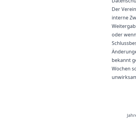
Datenschu
Der Verei
interne Z
Weitergab
oder wenn 
Schlussb
Änderungen
bekannt ge
Wochen sch
unwirksam
Jah